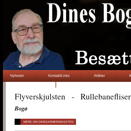
Nyheder
Kontakt/Links
Artikler
K
2. verdenskrig
Flyverskjulsten - Rullebanefliser
Bogø
MERE OM GRÆSARMERINGSSTEN